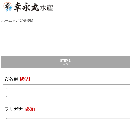
ホーム
>
お客様登録
STEP 1
入力
お名前
[
必須
]
フリガナ
[
必須
]