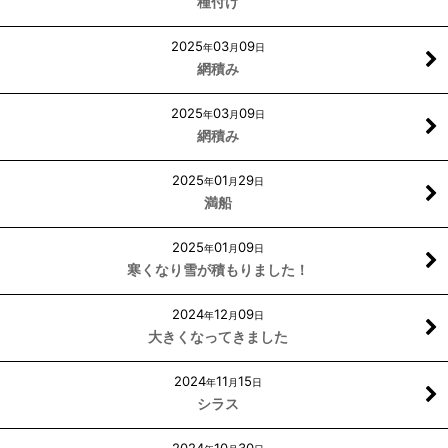
種付け
2025
03
09
年
月
日
網積み
2025
03
09
年
月
日
網積み
2025
01
29
年
月
日
満船
2025
01
09
年
月
日
寒くなり雪が積もりました！
2024
12
09
年
月
日
大きくなってきました
2024
11
15
年
月
日
シラス