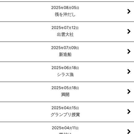
2025
08
05
年
月
日
筏を沖だし
2025
07
12
年
月
日
出雲大社
2025
07
09
年
月
日
新造船
2025
06
18
年
月
日
シラス漁
2025
05
18
年
月
日
満開
2025
04
15
年
月
日
グランプリ授賞
2025
04
11
年
月
日