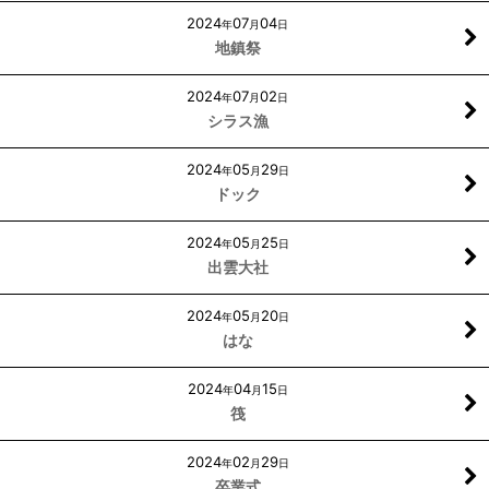
2024
07
04
年
月
日
地鎮祭
2024
07
02
年
月
日
シラス漁
2024
05
29
年
月
日
ドック
2024
05
25
年
月
日
出雲大社
2024
05
20
年
月
日
はな
2024
04
15
年
月
日
筏
2024
02
29
年
月
日
卒業式