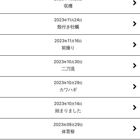
収穫
2023
11
24
年
月
日
殼付き牡蠣
2023
11
16
年
月
日
前撮り
2023
10
30
年
月
日
二刀流
2023
10
29
年
月
日
カワハギ
2023
10
14
年
月
日
始まりました
2023
09
29
年
月
日
体育祭